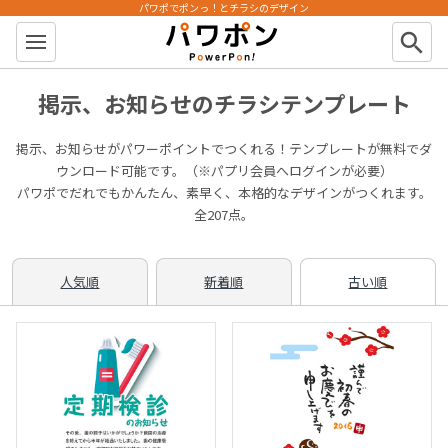
パワポでポンっ！とチラシのデザイン
パワポン
search
掲示、お知らせのチラシテンプレート
掲示、お知らせがパワーポイントでつくれる！テンプレートが無料でダ
ウンロード可能です。（※パプリ会員へログインが必要）
パワポでだれでもかんたん、素早く、本格的なデザインがつくれます。
全207点。
人気順
新着順
古い順