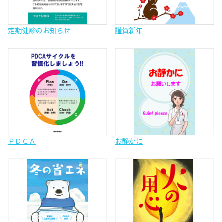
定期健診のお知らせ
謹賀新年
ＰＤＣＡ
お静かに