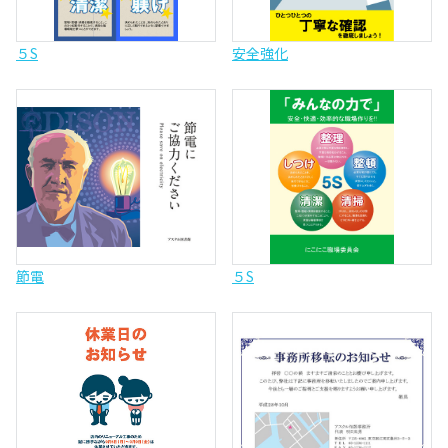
５S
安全強化
節電
５S