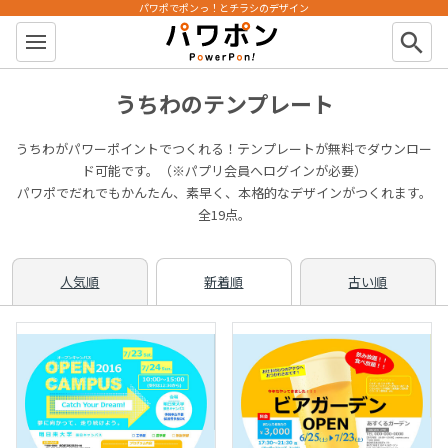
パワポでポンっ！とチラシのデザイン
パワポン
search
うちわのテンプレート
うちわがパワーポイントでつくれる！テンプレートが無料でダウンロー
ド可能です。（※パプリ会員へログインが必要）
パワポでだれでもかんたん、素早く、本格的なデザインがつくれます。
全19点。
人気順
新着順
古い順