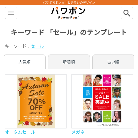
パワポでポンっ！とチラシのデザイン
パワポン
search
キーワード 「セール」のテンプレート
キーワード：
セール
人気順
新着順
古い順
オータムセール
メガネ