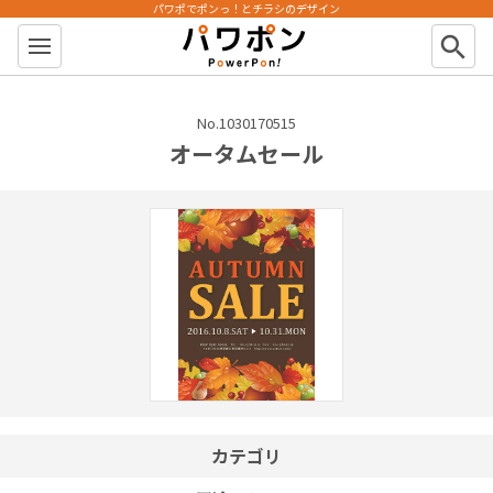
パワポでポンっ！とチラシのデザイン
パワポン
search
No.1030170515
オータムセール
カテゴリ