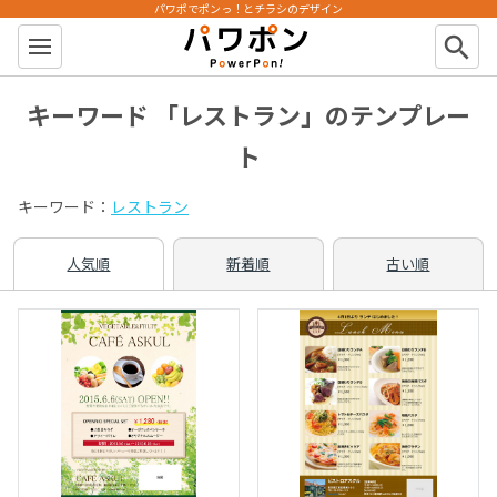
パワポでポンっ！とチラシのデザイン
パワポン
search
キーワード 「レストラン」のテンプレー
ト
キーワード：
レストラン
人気順
新着順
古い順