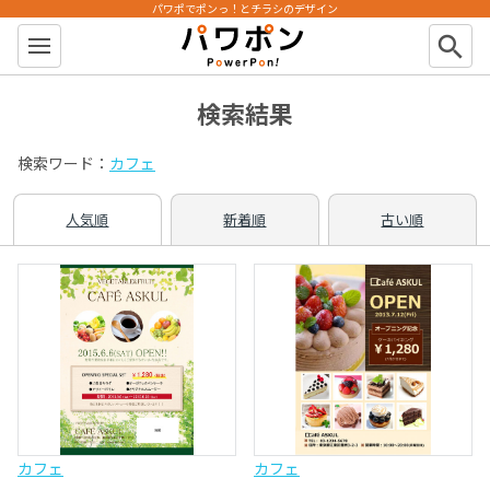
パワポでポンっ！とチラシのデザイン
パワポン
search
検索結果
検索ワード：
カフェ
人気順
新着順
古い順
カフェ
カフェ