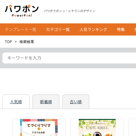
パワポでポンっ！とチラシのデザイン
テンプレート一覧
カテゴリ一覧
人気ランキング
特集
TOP
検索結果
人気順
新着順
古い順