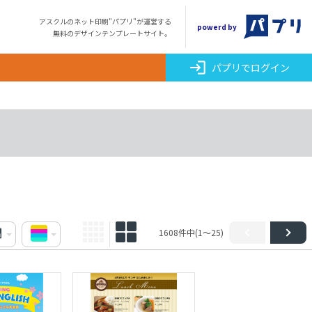
アスクルのネット印刷"パプリ"が運営する
powerd by
無料のデザインテンプレートサイト。
login
パプリでログイン
1608件中(1～25)