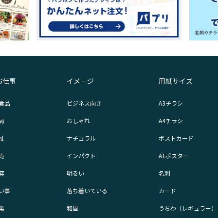
お仕事
イメージ
用紙サイズ
食品
ビジネス向き
A3チラシ
局
おしゃれ
A4チラシ
祉
ナチュラル
ポストカード
売
インパクト
A1ポスター
容
明るい
名刺
い事
落ち着いている
カード
業
和風
うちわ（レギュラー）