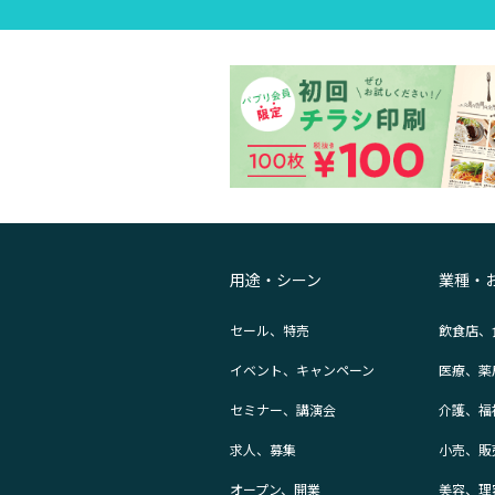
用途・シーン
業種・
セール、特売
飲食店、
イベント、キャンペーン
医療、薬
セミナー、講演会
介護、福
求人、募集
小売、販
オープン、開業
美容、理