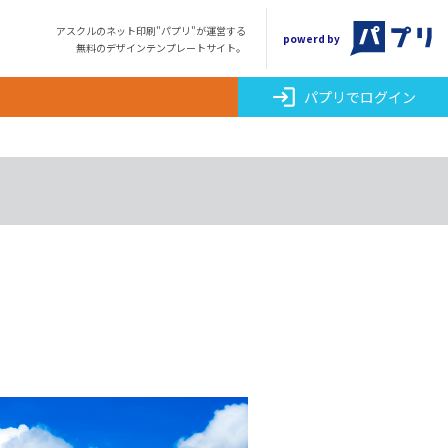
アスクルのネット印刷"パプリ"が運営する
powerd by
無料のデザインテンプレートサイト。
login
パプリでログイン