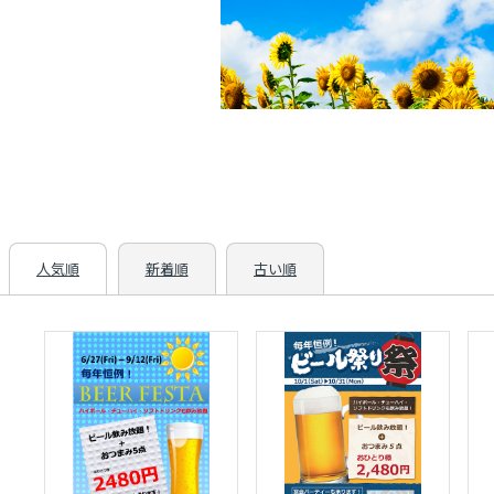
人気順
新着順
古い順