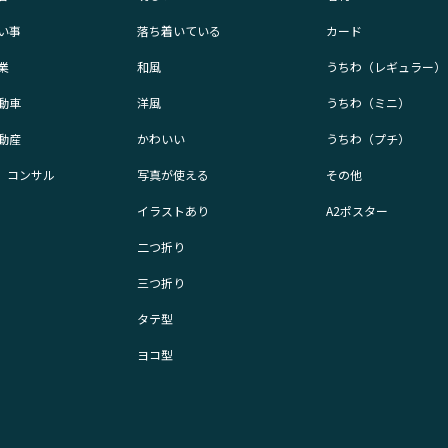
い事
落ち着いている
カード
業
和風
うちわ（レギュラー）
動車
洋風
うちわ（ミニ）
動産
かわいい
うちわ（プチ）
業、コンサル
写真が使える
その他
イラストあり
A2ポスター
二つ折り
三つ折り
タテ型
ヨコ型