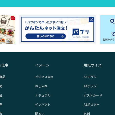
お仕事
イメージ
用紙サイズ
食品
ビジネス向き
A3チラシ
局
おしゃれ
A4チラシ
祉
ナチュラル
ポストカード
売
インパクト
A1ポスター
容
明るい
名刺