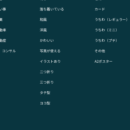
い事
落ち着いている
カード
業
和風
うちわ（レギュラー）
動車
洋風
うちわ（ミニ）
動産
かわいい
うちわ（プチ）
業、コンサル
写真が使える
その他
イラストあり
A2ポスター
二つ折り
三つ折り
タテ型
ヨコ型