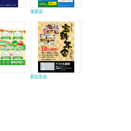
夏宴会
新忘年会