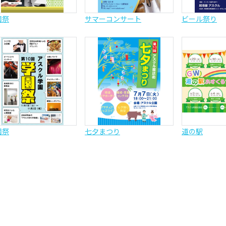
園祭
サマーコンサート
ビール祭り
園祭
七夕まつり
道の駅