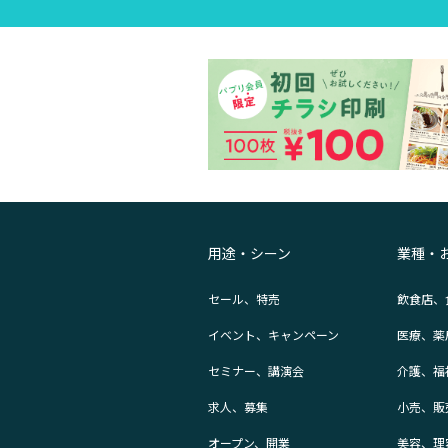
用途・シーン
業種・
セール、特売
飲食店、
イベント、キャンペーン
医療、薬
セミナー、講演会
介護、福
求人、募集
小売、販
オープン、開業
美容、理