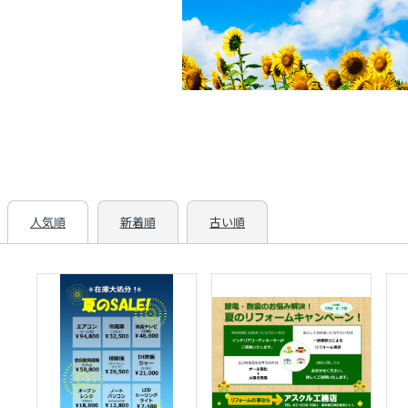
人気順
新着順
古い順