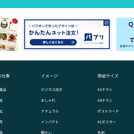
お仕事
イメージ
用紙サイズ
食品
ビジネス向き
A3チラシ
局
おしゃれ
A4チラシ
祉
ナチュラル
ポストカード
売
インパクト
A1ポスター
容
明るい
名刺