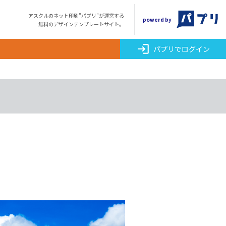
アスクルのネット印刷"パプリ"が運営する
powerd by
無料のデザインテンプレートサイト。
login
パプリでログイン