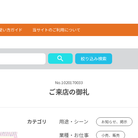
使い方ガイド
当サイトのご利用について
search
絞り込み検索
No.1020170033
ご来店の御礼
カテゴリ
用途・シーン
お知らせ、掲示
業種・お仕事
小売、販売