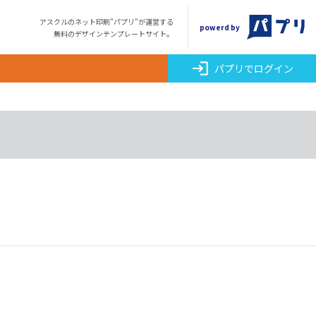
アスクルのネット印刷"パプリ"が運営する
powerd by
無料のデザインテンプレートサイト。
login
パプリでログイン