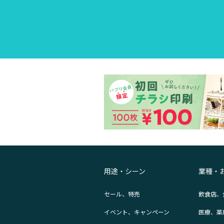
用途・シーン
業種・
セール、特売
飲食店、
イベント、キャンペーン
医療、薬