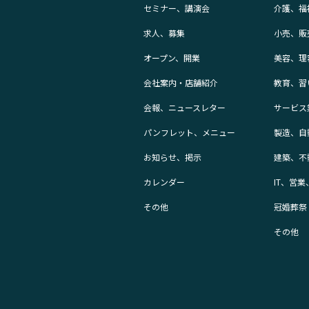
セミナー、講演会
介護、福
求人、募集
小売、販
オープン、開業
美容、理
会社案内・店舗紹介
教育、習
会報、ニュースレター
サービス
パンフレット、メニュー
製造、自
お知らせ、掲示
建築、不
カレンダー
IT、営
その他
冠婚葬祭
その他