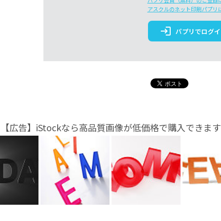
パプリ会員（無料）のご登録
アスクルのネット印刷パプリ
login
パプリでログイ
【広告】iStockなら高品質画像が低価格で購入できます