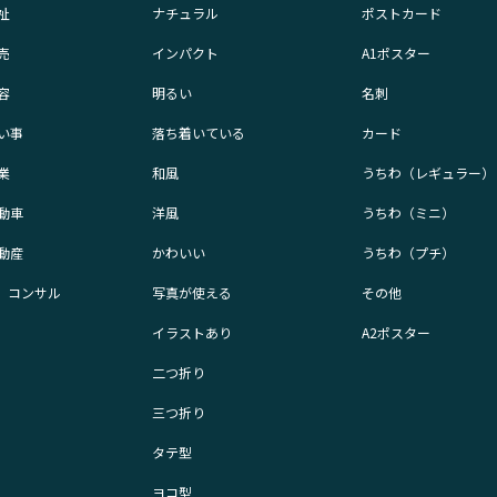
祉
ナチュラル
ポストカード
売
インパクト
A1ポスター
容
明るい
名刺
い事
落ち着いている
カード
業
和風
うちわ（レギュラー）
動車
洋風
うちわ（ミニ）
動産
かわいい
うちわ（プチ）
業、コンサル
写真が使える
その他
イラストあり
A2ポスター
二つ折り
三つ折り
タテ型
ヨコ型