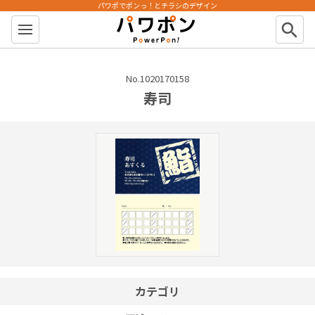
パワポでポンっ！とチラシのデザイン
パワポン
search
No.1020170158
寿司
カテゴリ