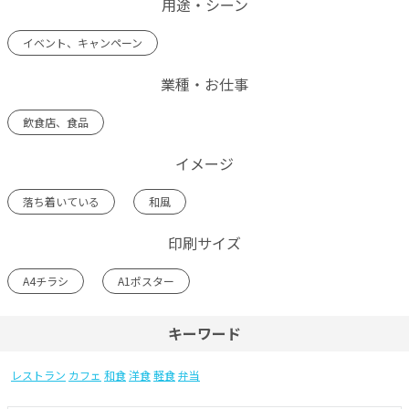
用途・シーン
イベント、キャンペーン
業種・お仕事
飲食店、食品
イメージ
落ち着いている
和風
印刷サイズ
A4チラシ
A1ポスター
キーワード
レストラン
カフェ
和食
洋食
軽食
弁当