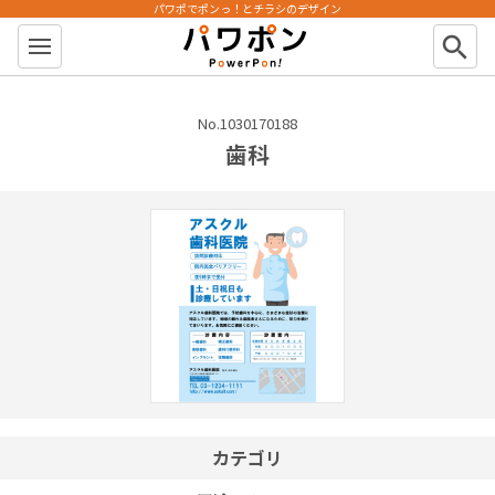
パワポでポンっ！とチラシのデザイン
パワポン
search
No.1030170188
歯科
カテゴリ