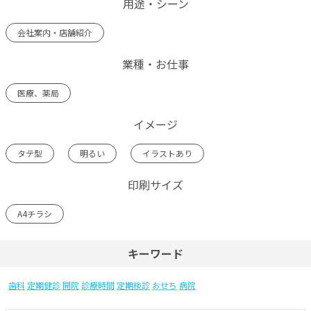
用途・シーン
会社案内・店舗紹介
業種・お仕事
医療、薬局
イメージ
タテ型
明るい
イラストあり
印刷サイズ
A4チラシ
キーワード
歯科
定期健診
開院
診療時間
定期検診
おせち
病院