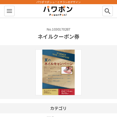
パワポでポンっ！とチラシのデザイン
パワポン
search
No.1030170287
ネイルクーポン券
カテゴリ