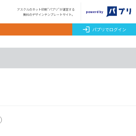
アスクルのネット印刷"パプリ"が運営する
powerd by
無料のデザインテンプレートサイト。
login
パプリでログイン