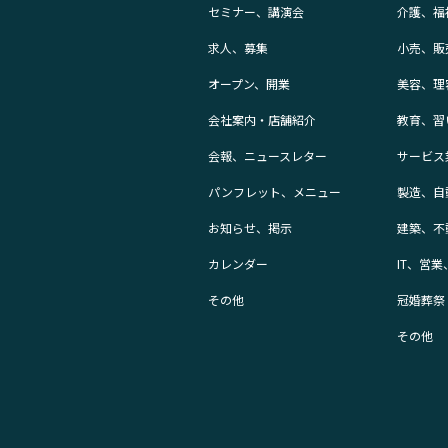
セミナー、講演会
介護、福
求人、募集
小売、販
オープン、開業
美容、理
会社案内・店舗紹介
教育、習
会報、ニュースレター
サービス
パンフレット、メニュー
製造、自
お知らせ、掲示
建築、不
カレンダー
IT、営
その他
冠婚葬祭
その他