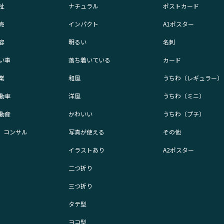
祉
ナチュラル
ポストカード
売
インパクト
A1ポスター
容
明るい
名刺
い事
落ち着いている
カード
業
和風
うちわ（レギュラー）
動車
洋風
うちわ（ミニ）
動産
かわいい
うちわ（プチ）
業、コンサル
写真が使える
その他
イラストあり
A2ポスター
二つ折り
三つ折り
タテ型
ヨコ型