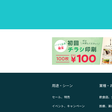
用途・シーン
業種・
セール、特売
飲食店、
イベント、キャンペーン
医療、薬