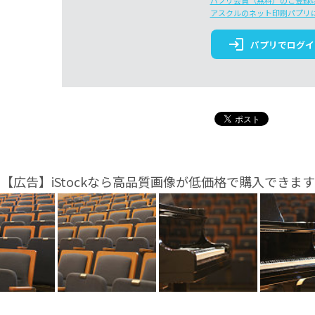
パプリ会員（無料）のご登録
アスクルのネット印刷パプリ
login
パプリでログイ
【広告】iStockなら高品質画像が低価格で購入できます