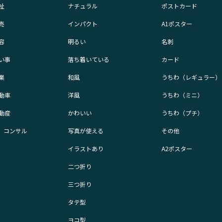
祉
ナチュラル
ポストカード
売
インパクト
A1ポスター
容
明るい
名刺
い事
落ち着いている
カード
業
和風
うちわ（レギュラー）
動車
洋風
うちわ（ミニ）
動産
かわいい
うちわ（プチ）
業、コンサル
写真が使える
その他
イラストあり
A2ポスター
二つ折り
三つ折り
タテ型
ヨコ型