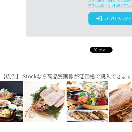
パプリ会員（無料）のご登録
アスクルのネット印刷パプリ
login
パプリでログイ
【広告】iStockなら高品質画像が低価格で購入できます