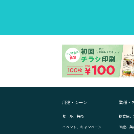
用途・シーン
業種・
セール、特売
飲食店、
イベント、キャンペーン
医療、薬