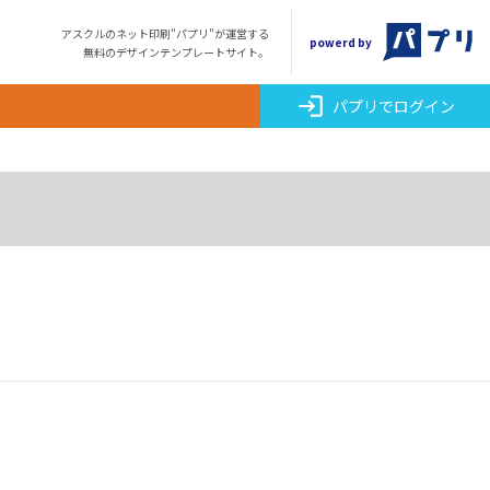
アスクルのネット印刷"パプリ"が運営する
powerd by
無料のデザインテンプレートサイト。
login
パプリでログイン