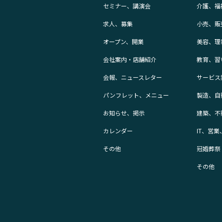
セミナー、講演会
介護、福
求人、募集
小売、販
オープン、開業
美容、理
会社案内・店舗紹介
教育、習
会報、ニュースレター
サービス
パンフレット、メニュー
製造、自
お知らせ、掲示
建築、不
カレンダー
IT、営
その他
冠婚葬祭
その他