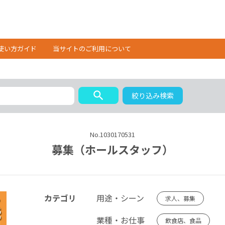
使い方ガイド
当サイトのご利用について
search
絞り込み検索
No.1030170531
募集（ホールスタッフ）
カテゴリ
用途・シーン
求人、募集
業種・お仕事
飲食店、食品