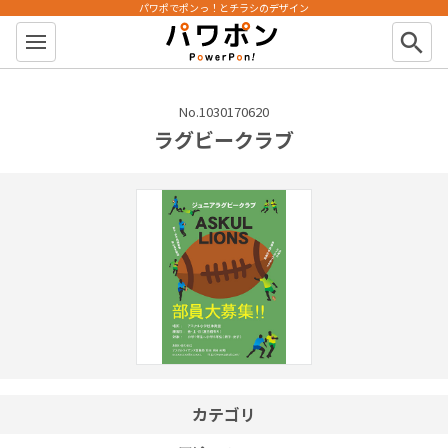
パワポでポンっ！とチラシのデザイン
パワポン
search
No.1030170620
ラグビークラブ
カテゴリ