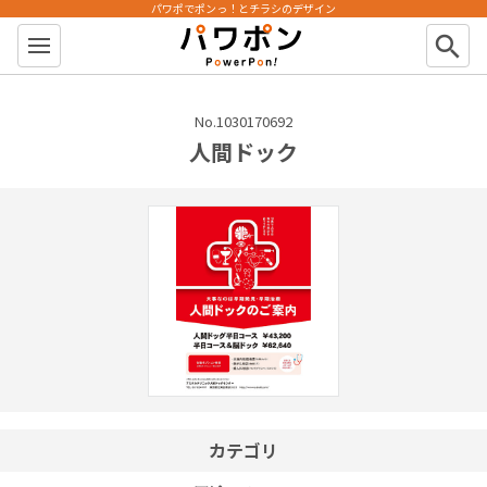
パワポでポンっ！とチラシのデザイン
パワポン
search
No.1030170692
人間ドック
カテゴリ