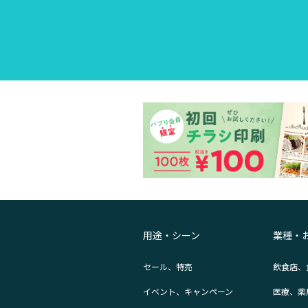
用途・シーン
業種・
セール、特売
飲食店、
イベント、キャンペーン
医療、薬