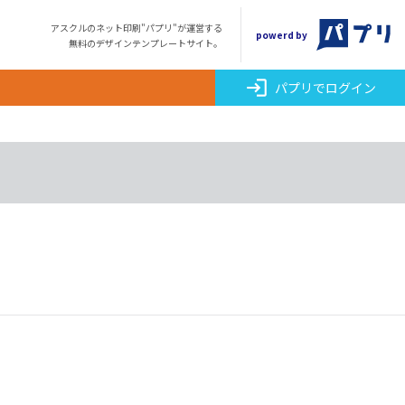
アスクルのネット印刷"パプリ"が運営する
powerd by
無料のデザインテンプレートサイト。
login
パプリでログイン