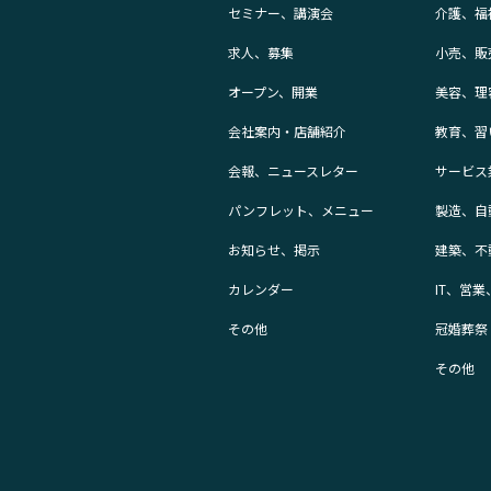
セミナー、講演会
介護、福
求人、募集
小売、販
オープン、開業
美容、理
会社案内・店舗紹介
教育、習
会報、ニュースレター
サービス
パンフレット、メニュー
製造、自
お知らせ、掲示
建築、不
カレンダー
IT、営
その他
冠婚葬祭
その他