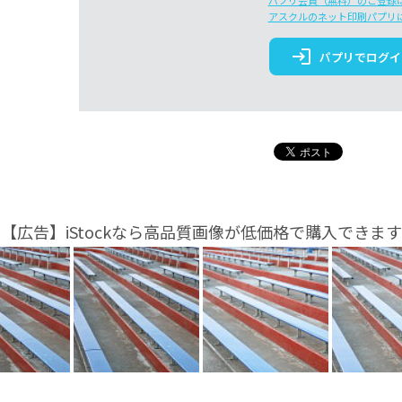
パプリ会員（無料）のご登録
アスクルのネット印刷パプリ
login
パプリでログイ
【広告】iStockなら高品質画像が低価格で購入できます