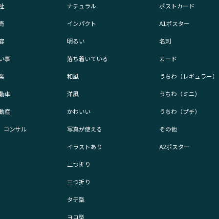
祉
ナチュラル
ポストカード
売
インパクト
A1ポスター
容
明るい
名刺
い事
落ち着いている
カード
業
和風
うちわ（レギュラー）
動車
洋風
うちわ（ミニ）
動産
かわいい
うちわ（プチ）
業、コンサル
写真が使える
その他
イラストあり
A2ポスター
二つ折り
三つ折り
タテ型
ヨコ型