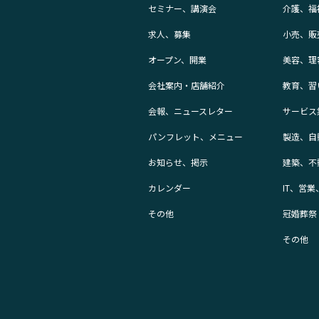
セミナー、講演会
介護、福
求人、募集
小売、販
オープン、開業
美容、理
会社案内・店舗紹介
教育、習
会報、ニュースレター
サービス
パンフレット、メニュー
製造、自
お知らせ、掲示
建築、不
カレンダー
IT、営
その他
冠婚葬祭
その他