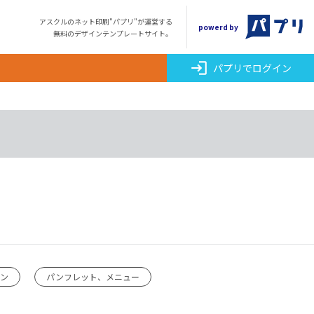
アスクルのネット印刷"パプリ"が運営する
powerd by
無料のデザインテンプレートサイト。
login
パプリでログイン
ーン
パンフレット、メニュー