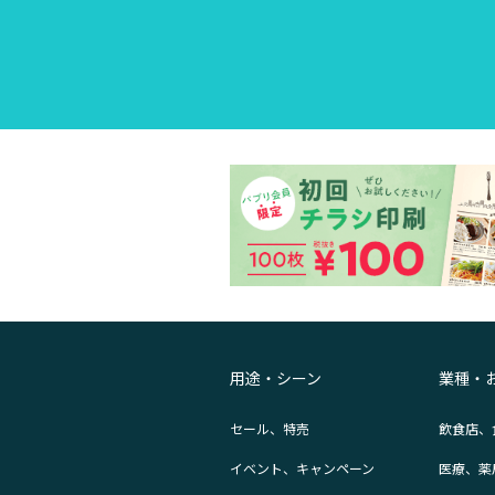
用途・シーン
業種・
セール、特売
飲食店、
イベント、キャンペーン
医療、薬