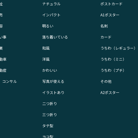
祉
ナチュラル
ポストカード
売
インパクト
A1ポスター
容
明るい
名刺
い事
落ち着いている
カード
業
和風
うちわ（レギュラー）
動車
洋風
うちわ（ミニ）
動産
かわいい
うちわ（プチ）
業、コンサル
写真が使える
その他
イラストあり
A2ポスター
二つ折り
三つ折り
タテ型
ヨコ型