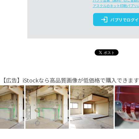
パプリ会員（無料）のご登録
アスクルのネット印刷パプリ
login
パプリでログイ
【広告】iStockなら高品質画像が低価格で購入できます