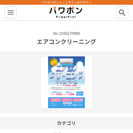
パワポでポンっ！とチラシのデザイン
パワポン
search
No.1030170960
エアコンクリーニング
カテゴリ