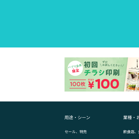
用途・シーン
業種・
セール、特売
飲食店、