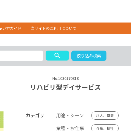
使い方ガイド
当サイトのご利用について
search
絞り込み検索
No.1030170818
リハビリ型デイサービス
カテゴリ
用途・シーン
求人、募集
業種・お仕事
介護、福祉