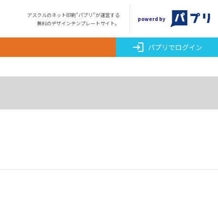
アスクルのネット印刷"パプリ"が運営する
powerd by
無料のデザインテンプレートサイト。
login
パプリでログイン