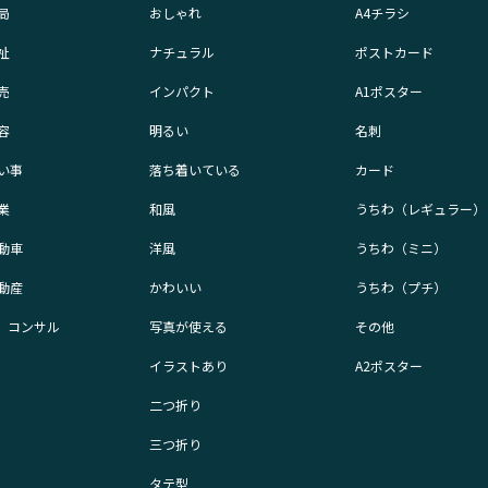
局
おしゃれ
A4チラシ
祉
ナチュラル
ポストカード
売
インパクト
A1ポスター
容
明るい
名刺
い事
落ち着いている
カード
業
和風
うちわ（レギュラー）
動車
洋風
うちわ（ミニ）
動産
かわいい
うちわ（プチ）
業、コンサル
写真が使える
その他
イラストあり
A2ポスター
二つ折り
三つ折り
タテ型