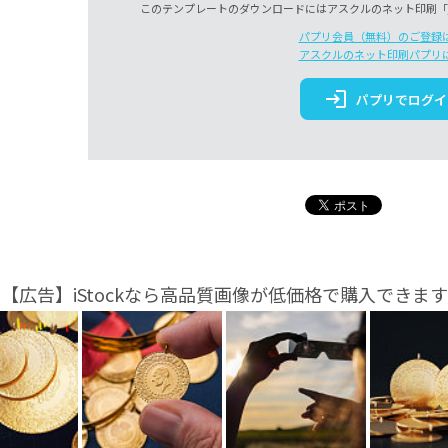
このテンプレートのダウンロードにはアスクルのネット印刷「
パプリ会員（無料）のご登録
アスクルのネット印刷パプリ
login
パプリでログイ
【広告】iStockなら高品質画像が低価格で購入できます