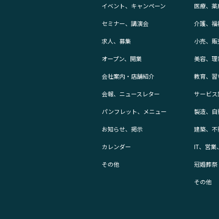
イベント、キャンペーン
医療、薬
セミナー、講演会
介護、福
求人、募集
小売、販
オープン、開業
美容、理
会社案内・店舗紹介
教育、習
会報、ニュースレター
サービス
パンフレット、メニュー
製造、自
お知らせ、掲示
建築、不
カレンダー
IT、営
その他
冠婚葬祭
その他