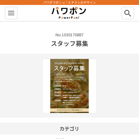
パワポでポンっ！とチラシのデザイン
パワポン
search
No.1030170887
スタッフ募集
カテゴリ