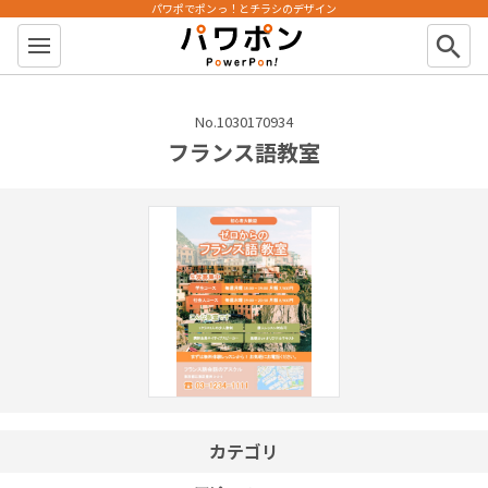
パワポでポンっ！とチラシのデザイン
パワポン
search
No.1030170934
フランス語教室
カテゴリ