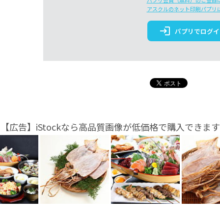
パプリ会員（無料）のご登録
アスクルのネット印刷パプリ
login
パプリでログイ
【広告】iStockなら高品質画像が低価格で購入できます