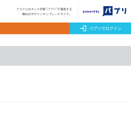
アスクルのネット印刷"パプリ"が運営する
powerd by
無料のデザインテンプレートサイト。
login
パプリでログイン