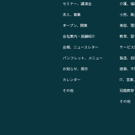
セミナー、講演会
介護、福
求人、募集
小売、販
オープン、開業
美容、理
会社案内・店舗紹介
教育、習
会報、ニュースレター
サービス
パンフレット、メニュー
製造、自
お知らせ、掲示
建築、不
カレンダー
IT、営
その他
冠婚葬祭
その他