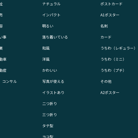
祉
ナチュラル
ポストカード
売
インパクト
A1ポスター
容
明るい
名刺
い事
落ち着いている
カード
業
和風
うちわ（レギュラー）
動車
洋風
うちわ（ミニ）
動産
かわいい
うちわ（プチ）
業、コンサル
写真が使える
その他
イラストあり
A2ポスター
二つ折り
三つ折り
タテ型
ヨコ型