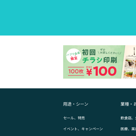
用途・シーン
業種・
セール、特売
飲食店、
イベント、キャンペーン
医療、薬