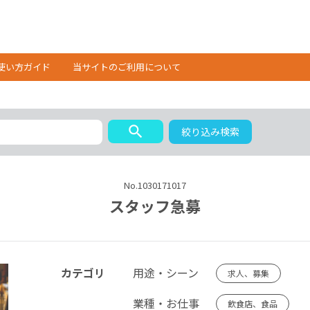
使い方ガイド
当サイトのご利用について
search
絞り込み検索
No.1030171017
スタッフ急募
カテゴリ
用途・シーン
求人、募集
業種・お仕事
飲食店、食品