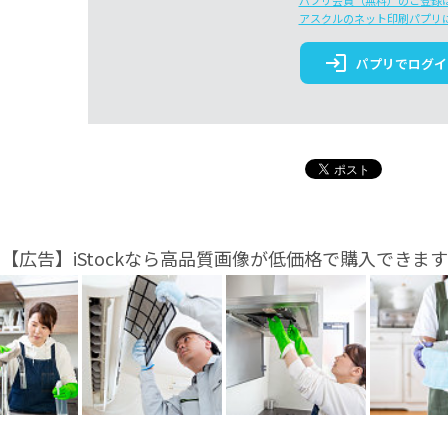
パプリ会員（無料）のご登録
アスクルのネット印刷パプリ
login
パプリでログイ
【広告】iStockなら高品質画像が低価格で購入できます