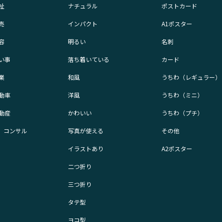
祉
ナチュラル
ポストカード
売
インパクト
A1ポスター
容
明るい
名刺
い事
落ち着いている
カード
業
和風
うちわ（レギュラー）
動車
洋風
うちわ（ミニ）
動産
かわいい
うちわ（プチ）
業、コンサル
写真が使える
その他
イラストあり
A2ポスター
二つ折り
三つ折り
タテ型
ヨコ型