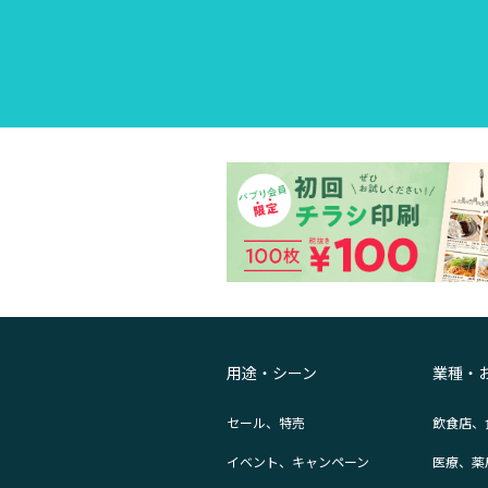
用途・シーン
業種・
セール、特売
飲食店、
イベント、キャンペーン
医療、薬