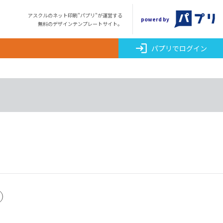
アスクルのネット印刷"パプリ"が運営する
powerd by
無料のデザインテンプレートサイト。
login
パプリでログイン