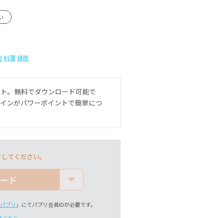
い
行
料理
掃除
ート。無料でダウンロード可能で
ザインがパワーポイントで簡単につ
ドしてください。
ード
パプリ
」にてパプリ会員IDが必要です。