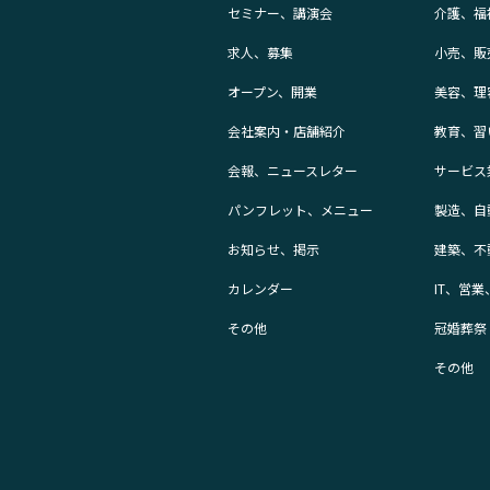
セミナー、講演会
介護、福
求人、募集
小売、販
オープン、開業
美容、理
会社案内・店舗紹介
教育、習
会報、ニュースレター
サービス
パンフレット、メニュー
製造、自
お知らせ、掲示
建築、不
カレンダー
IT、営
その他
冠婚葬祭
その他