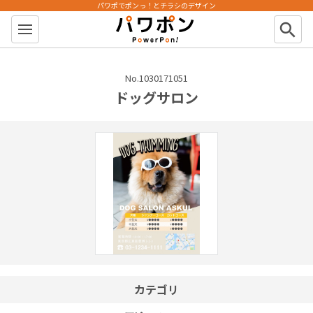
パワポでポンっ！とチラシのデザイン
パワポン
search
No.1030171051
ドッグサロン
カテゴリ