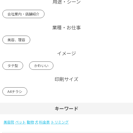
用途・シーン
会社案内・店舗紹介
業種・お仕事
美容、理容
イメージ
タテ型
かわいい
印刷サイズ
A4チラシ
キーワード
美容院
ペット
動物
犬
料金表
トリミング