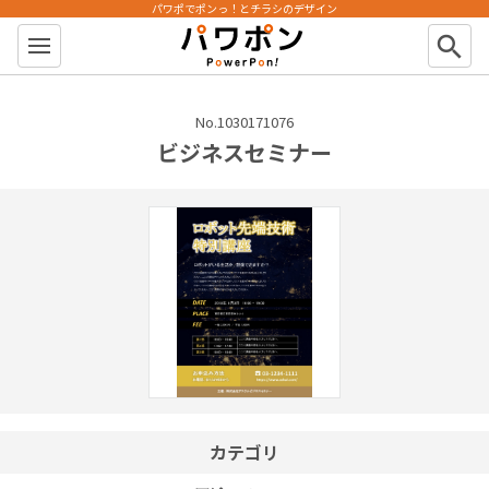
パワポでポンっ！とチラシのデザイン
パワポン
search
No.1030171076
ビジネスセミナー
カテゴリ