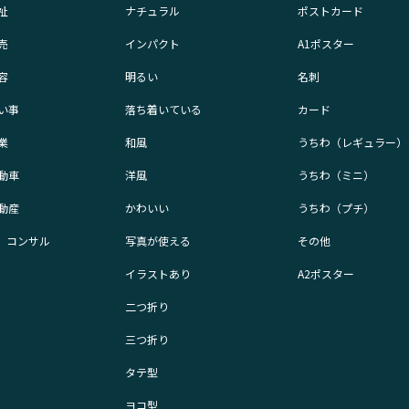
祉
ナチュラル
ポストカード
売
インパクト
A1ポスター
容
明るい
名刺
い事
落ち着いている
カード
業
和風
うちわ（レギュラー）
動車
洋風
うちわ（ミニ）
動産
かわいい
うちわ（プチ）
業、コンサル
写真が使える
その他
イラストあり
A2ポスター
二つ折り
三つ折り
タテ型
ヨコ型