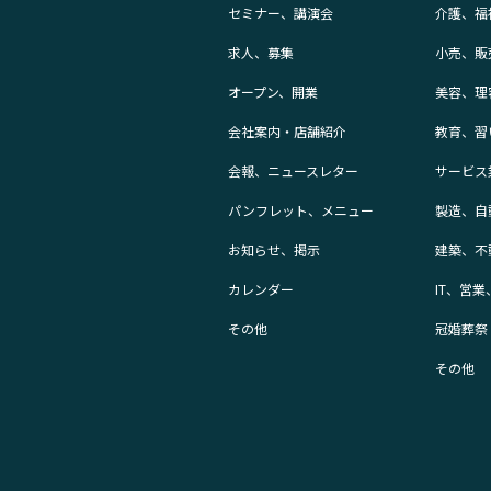
セミナー、講演会
介護、福
求人、募集
小売、販
オープン、開業
美容、理
会社案内・店舗紹介
教育、習
会報、ニュースレター
サービス
パンフレット、メニュー
製造、自
お知らせ、掲示
建築、不
カレンダー
IT、営
その他
冠婚葬祭
その他