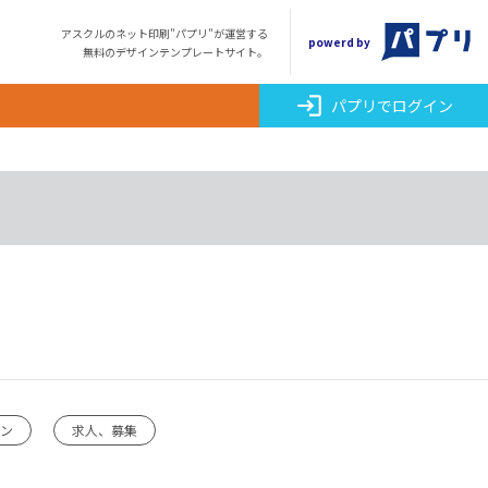
アスクルのネット印刷"パプリ"が運営する
powerd by
無料のデザインテンプレートサイト。
login
パプリでログイン
ーン
求人、募集