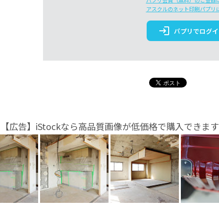
パプリ会員（無料）のご登録
アスクルのネット印刷パプリ
login
パプリでログイ
【広告】iStockなら高品質画像が低価格で購入できます