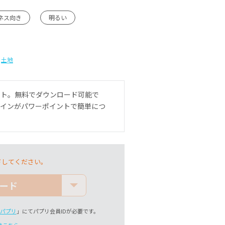
ネス向き
明るい
土地
ート。無料でダウンロード可能で
ザインがパワーポイントで簡単につ
ドしてください。
ード
パプリ
」にてパプリ会員IDが必要です。