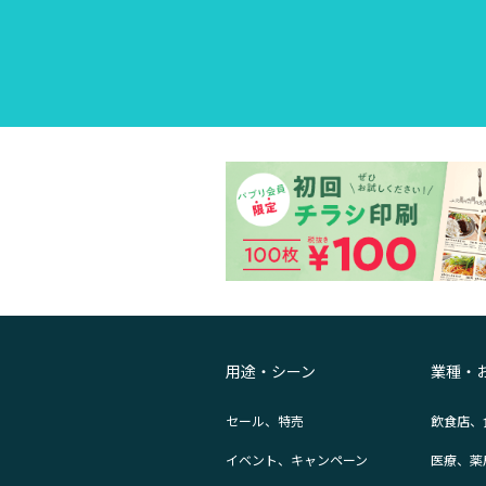
用途・シーン
業種・
セール、特売
飲食店、
イベント、キャンペーン
医療、薬