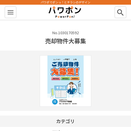
パワポでポンっ！とチラシのデザイン
パワポン
search
No.1030170592
売却物件大募集
カテゴリ