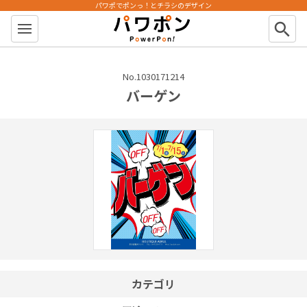
パワポでポンっ！とチラシのデザイン
パワポン
search
No.1030171214
バーゲン
カテゴリ