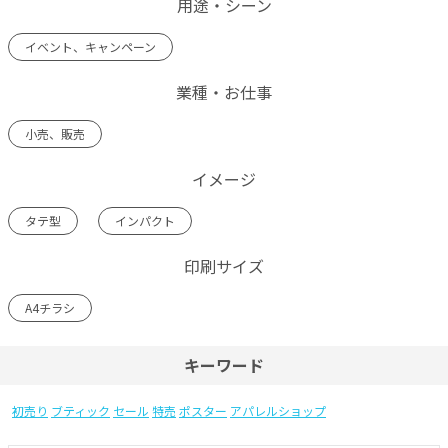
用途・シーン
イベント、キャンペーン
業種・お仕事
小売、販売
イメージ
タテ型
インパクト
印刷サイズ
A4チラシ
キーワード
初売り
ブティック
セール
特売
ポスター
アパレルショップ