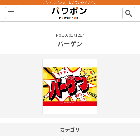
パワポでポンっ！とチラシのデザイン
パワポン
search
No.1030171217
バーゲン
カテゴリ