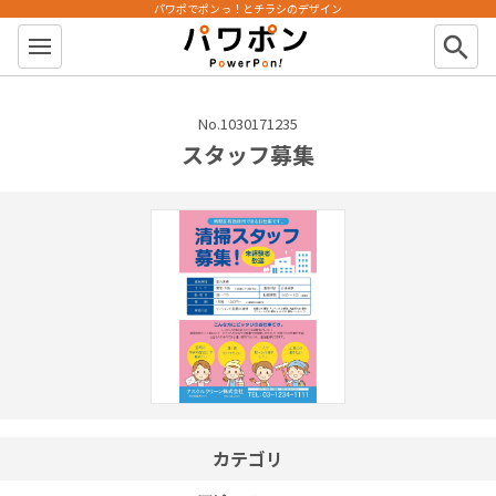
パワポでポンっ！とチラシのデザイン
パワポン
search
No.1030171235
スタッフ募集
カテゴリ