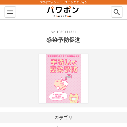
パワポでポンっ！とチラシのデザイン
パワポン
search
No.1030171341
感染予防促進
カテゴリ