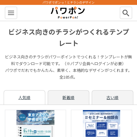
パワポでポンっ！とチラシのデザイン
パワポン
search
ビジネス向きのチラシがつくれるテンプ
レート
ビジネス向きのチラシがパワーポイントでつくれる！テンプレートが無
料でダウンロード可能です。（※パプリ会員へログインが必要）
パワポでだれでもかんたん、素早く、本格的なデザインがつくれます。
全185点。
人気順
新着順
古い順