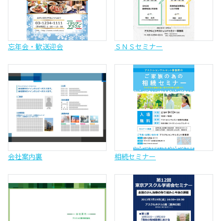
忘年会・歓送迎会
ＳＮＳセミナー
会社案内裏
相続セミナー