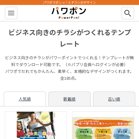
パワポでポンっ！とチラシのデザイン
パワポン
search
ビジネス向きのチラシがつくれるテンプ
レート
ビジネス向きのチラシがパワーポイントでつくれる！テンプレートが無
料でダウンロード可能です。（※パプリ会員へログインが必要）
パワポでだれでもかんたん、素早く、本格的なデザインがつくれます。
全185点。
人気順
新着順
古い順