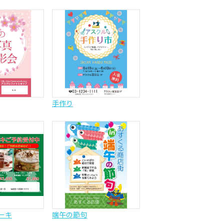
手作り
ーキ
端午の節句