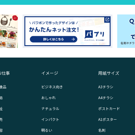
お仕事
イメージ
用紙サイズ
食品
ビジネス向き
A3チラシ
局
おしゃれ
A4チラシ
祉
ナチュラル
ポストカード
売
インパクト
A1ポスター
容
明るい
名刺