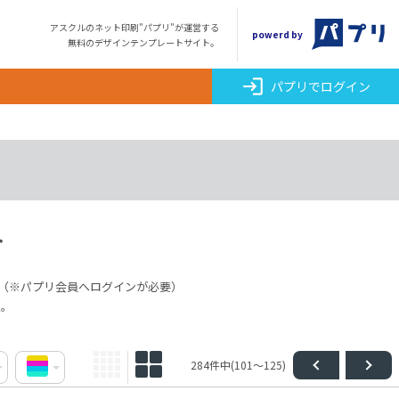
アスクルのネット印刷"パプリ"が運営する
powerd by
無料のデザインテンプレートサイト。
login
パプリでログイン
ト
（※パプリ会員へログインが必要）
点。
284件中(101～125)