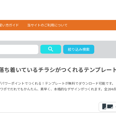
使い方ガイド
当サイトのご利用について
search
絞り込み検索
落ち着いているチラシがつくれるテンプレー
がパワーポイントでつくれる！テンプレートが無料でダウンロード可能です。
ワポでだれでもかんたん、素早く、本格的なデザインがつくれます。全284