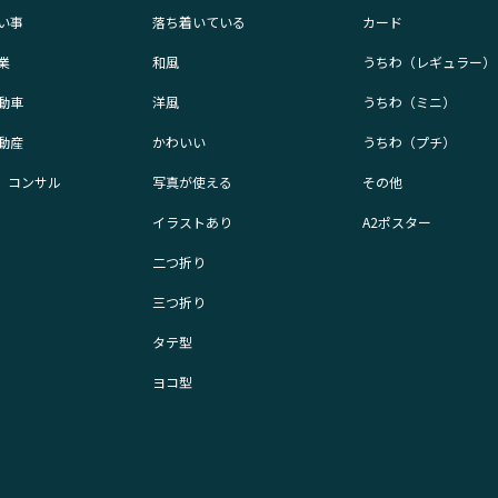
い事
落ち着いている
カード
業
和風
うちわ（レギュラー）
動車
洋風
うちわ（ミニ）
動産
かわいい
うちわ（プチ）
業、コンサル
写真が使える
その他
イラストあり
A2ポスター
二つ折り
三つ折り
タテ型
ヨコ型