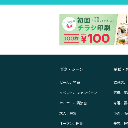
用途・シーン
業種・
セール、特売
飲食店、
イベント、キャンペーン
医療、薬
セミナー、講演会
介護、福
求人、募集
小売、販
オープン、開業
美容、理