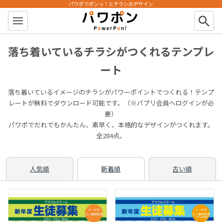
パワポでポンっ！とチラシのデザイン
パワポン
search
落ち着いているチラシがつくれるテンプレ
ート
落ち着いているイメージのチラシがパワーポイントでつくれる！テンプ
レートが無料でダウンロード可能です。（※パプリ会員へログインが必
要）
パワポでだれでもかんたん、素早く、本格的なデザインがつくれます。
全284点。
人気順
新着順
古い順