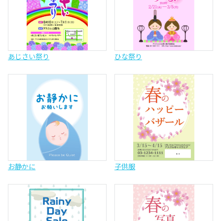
あじさい祭り
ひな祭り
お静かに
子供服