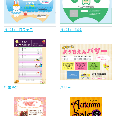
うちわ 海フェス
うちわ 歯科
行事予定
バザー