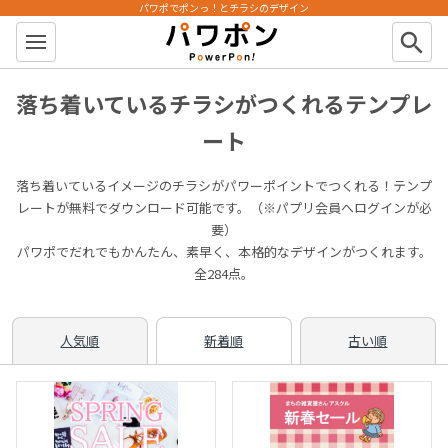
パワポでポンっ！とチラシのデザイン
パワポン
search
落ち着いているチラシがつくれるテンプレ
ート
落ち着いているイメージのチラシがパワーポイントでつくれる！テンプ
レートが無料でダウンロード可能です。（※パプリ会員へログインが必
要）
パワポでだれでもかんたん、素早く、本格的なデザインがつくれます。
全284点。
人気順
新着順
古い順