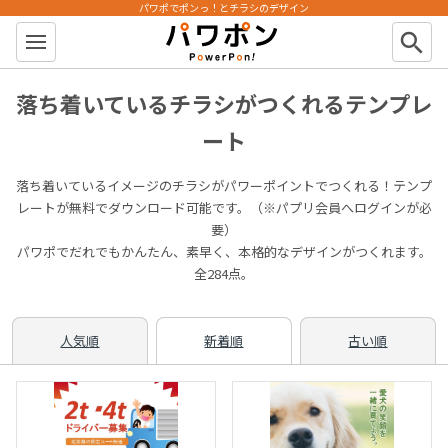
パワポでポンっ！とチラシのデザイン
パワポン
search
落ち着いているチラシがつくれるテンプレ
ート
落ち着いているイメージのチラシがパワーポイントでつくれる！テンプ
レートが無料でダウンロード可能です。（※パプリ会員へログインが必
要）
パワポでだれでもかんたん、素早く、本格的なデザインがつくれます。
全284点。
人気順
新着順
古い順