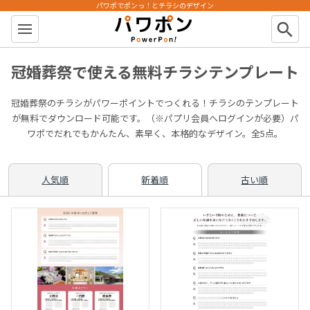
パワポでポンっ！とチラシのデザイン
パワポン
search
冠婚葬祭で使える無料チラシテンプレート
冠婚葬祭のチラシがパワーポイントでつくれる！チラシのテンプレート
が無料でダウンロード可能です。（※パプリ会員へログインが必要）パ
ワポでだれでもかんたん、素早く、本格的なデザイン。全5点。
人気順
新着順
古い順