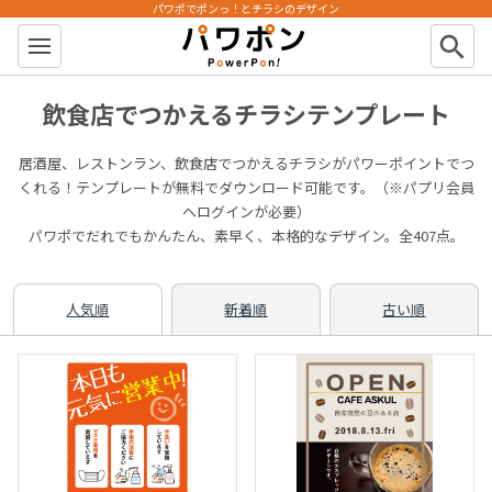
パワポでポンっ！とチラシのデザイン
パワポン
search
飲食店でつかえるチラシテンプレート
居酒屋、レストンラン、飲食店でつかえるチラシがパワーポイントでつ
くれる！テンプレートが無料でダウンロード可能です。（※パプリ会員
へログインが必要）
パワポでだれでもかんたん、素早く、本格的なデザイン。全407点。
人気順
新着順
古い順