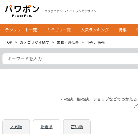
パワポでポンっ！とチラシのデザイン
テンプレート一覧
カテゴリ一覧
人気ランキング
特集
TOP
カテゴリから探す
業務・お仕事
小売、販売
小売店、販売店、ショップなどでつかえる
パ
人気順
新着順
古い順