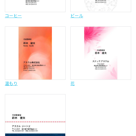
コーヒー
ビール
温もり
花