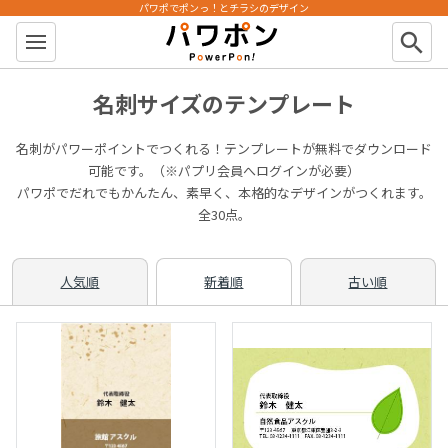
パワポでポンっ！とチラシのデザイン
パワポン
search
名刺サイズのテンプレート
名刺がパワーポイントでつくれる！テンプレートが無料でダウンロード
可能です。（※パプリ会員へログインが必要）
パワポでだれでもかんたん、素早く、本格的なデザインがつくれます。
全30点。
人気順
新着順
古い順