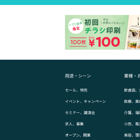
用途・シーン
業種・
セール、特売
飲食店、
イベント、キャンペーン
医療、薬
セミナー、講演会
介護、福
求人、募集
小売、販
オープン、開業
美容、理