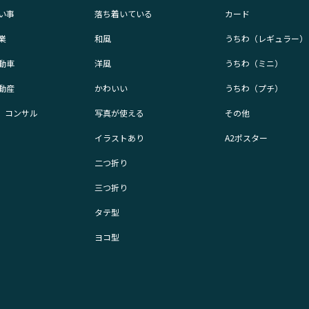
い事
落ち着いている
カード
業
和風
うちわ（レギュラー）
動車
洋風
うちわ（ミニ）
動産
かわいい
うちわ（プチ）
業、コンサル
写真が使える
その他
イラストあり
A2ポスター
二つ折り
三つ折り
タテ型
ヨコ型