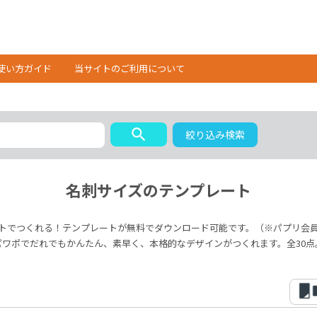
使い方ガイド
当サイトのご利用について
search
絞り込み検索
名刺サイズのテンプレート
トでつくれる！テンプレートが無料でダウンロード可能です。（※パプリ会
パワポでだれでもかんたん、素早く、本格的なデザインがつくれます。全30点