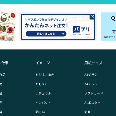
お仕事
イメージ
用紙サイズ
食品
ビジネス向き
A3チラシ
局
おしゃれ
A4チラシ
祉
ナチュラル
ポストカード
売
インパクト
A1ポスター
容
明るい
名刺