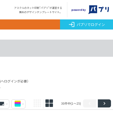
アスクルのネット印刷"パプリ"が運営する
powerd by
無料のデザインテンプレートサイト。
login
パプリでログイン
員へログインが必要）
。
30件中(1～25)