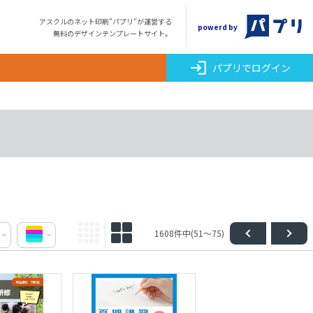
アスクルのネット印刷"パプリ"が運営する
powerd by
無料のデザインテンプレートサイト。
login
パプリでログイン
1608件中(51～75)