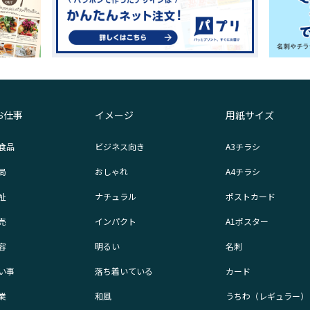
お仕事
イメージ
用紙サイズ
食品
ビジネス向き
A3チラシ
局
おしゃれ
A4チラシ
祉
ナチュラル
ポストカード
売
インパクト
A1ポスター
容
明るい
名刺
い事
落ち着いている
カード
業
和風
うちわ（レギュラー）