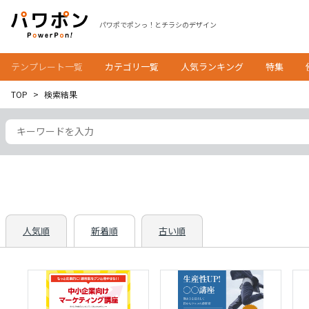
パワポでポンっ！とチラシのデザイン
テンプレート一覧
カテゴリ一覧
人気ランキング
特集
TOP
検索結果
人気順
新着順
古い順