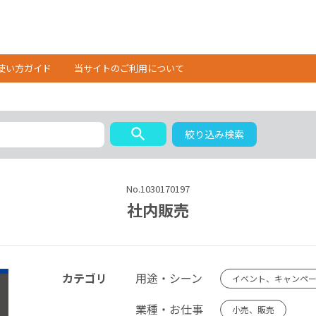
使い方ガイド
当サイトのご利用について
search
絞り込み検索
No.1030170197
社内販売
カテゴリ
用途・シーン
イベント、キャンペ
業種・お仕事
小売、販売