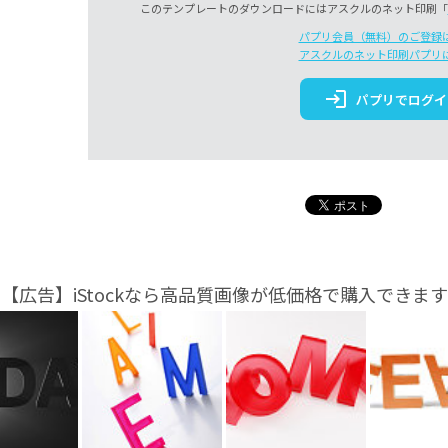
このテンプレートのダウンロードにはアスクルのネット印刷「
パプリ会員（無料）のご登録
アスクルのネット印刷パプリ
login
パプリでログイ
【広告】iStockなら高品質画像が低価格で購入できます