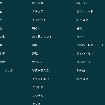
局
おしゃれ
A4チラシ
祉
ナチュラル
ポストカード
売
インパクト
A1ポスター
容
明るい
名刺
い事
落ち着いている
カード
業
和風
うちわ（レギュラー）
動車
洋風
うちわ（ミニ）
動産
かわいい
うちわ（プチ）
業、コンサル
写真が使える
その他
イラストあり
A2ポスター
二つ折り
三つ折り
タテ型