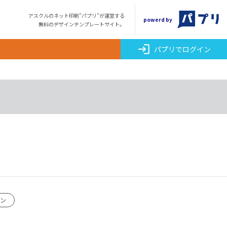
アスクルのネット印刷"パプリ"が運営する
powerd by
無料のデザインテンプレートサイト。
login
パプリでログイン
ーン