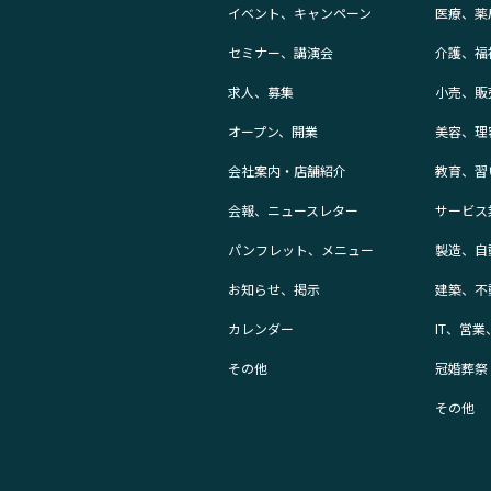
イベント、キャンペーン
医療、薬
セミナー、講演会
介護、福
求人、募集
小売、販
オープン、開業
美容、理
会社案内・店舗紹介
教育、習
会報、ニュースレター
サービス
パンフレット、メニュー
製造、自
お知らせ、掲示
建築、不
カレンダー
IT、営
その他
冠婚葬祭
その他