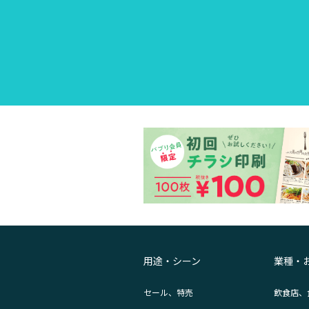
用途・シーン
業種・
セール、特売
飲食店、