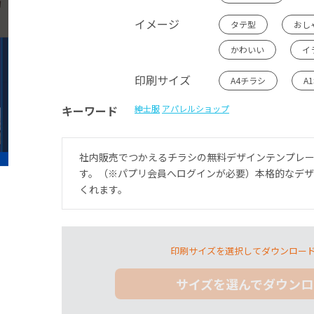
イメージ
タテ型
おし
かわいい
イ
印刷サイズ
A4チラシ
A
キーワード
紳士服
アパレルショップ
社内販売でつかえるチラシの無料デザインテンプレ
す。（※パプリ会員へログインが必要）本格的なデ
くれます。
印刷サイズを選択してダウンロー
サイズを選んでダウンロ