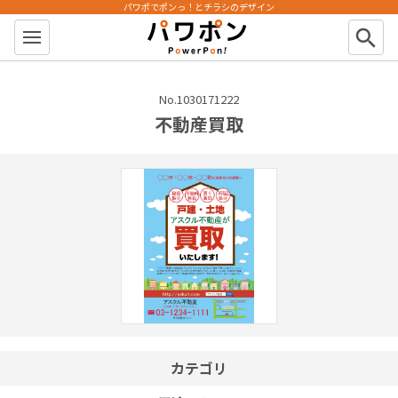
パワポでポンっ！とチラシのデザイン
パワポン
search
No.1030171222
不動産買取
カテゴリ