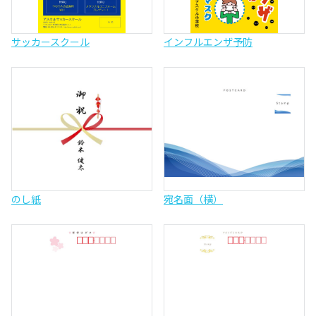
サッカースクール
インフルエンザ予防
のし紙
宛名面（横）