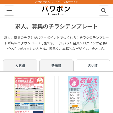
パワポでポンっ！とチラシのデザイン
パワポン
search
求人、募集のチラシテンプレート
求人、募集のチラシがパワーポイントでつくれる！チラシのテンプレー
トが無料でダウンロード可能です。（※パプリ会員へログインが必要）
パワポでだれでもかんたん、素早く、本格的なデザイン。全232点。
人気順
新着順
古い順